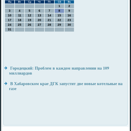
Пн
Вт
Ср
Чт
Пт
Сб
Вс
1
2
3
4
5
6
7
8
9
10
11
12
13
14
15
16
17
18
19
20
21
22
23
24
25
26
27
28
29
30
31
Городецкий: Проблем в каждом направлении на 109
миллиардов
В Хабаровском крае ДГК запустит две новые котельные на
газе