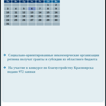
Пн
Вт
Ср
Чт
Пт
Сб
Вс
1
2
3
4
5
6
7
8
9
10
11
12
13
14
15
16
17
18
19
20
21
22
23
24
25
26
27
28
29
30
31
Социально-ориентированные некоммерческие организации
региона получат гранты и субсидии из областного бюджета
На участие в конкурсе по благоустройству Красноярска
подано 972 заявки