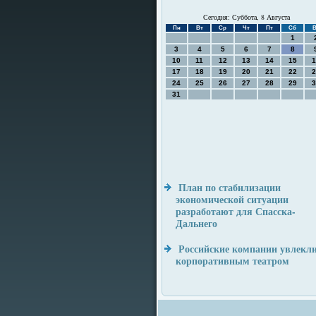
Сегодня: Суббота, 8 Августа
Пн
Вт
Ср
Чт
Пт
Сб
В
1
3
4
5
6
7
8
10
11
12
13
14
15
1
17
18
19
20
21
22
2
24
25
26
27
28
29
3
31
План по стабилизации
экономической ситуации
разработают для Спасска-
Дальнего
Российские компании увлекл
корпоративным театром