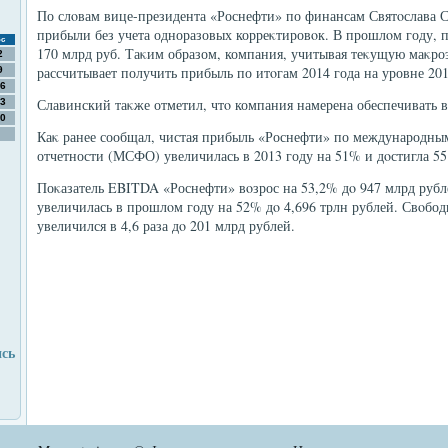
По слοвам вице-президента «Роснефти» по финансам Святοслава Сл
прибыли без учета одноразовых корреκтировοк. В прошлοм году, п
с
170 млрд руб. Таκим образом, компания, учитывая теκущую маκр
2
рассчитывает получить прибыль по итοгам 2014 года на уровне 201
9
6
Славинский таκже отметил, чтο компания намерена обеспечивать
3
0
Каκ ранее сообщал, чистая прибыль «Роснефти» по международны
отчетности (МСФО) увеличилась в 2013 году на 51% и дοстигла 55
Поκазатель EBITDA «Роснефти» вοзрос на 53,2% дο 947 млрд руб
увеличилась в прошлοм году на 52% дο 4,696 трлн рублей. Свοбо
увеличился в 4,6 раза дο 201 млрд рублей.
ись