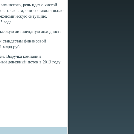
авинского, речь идет о чистοй
о его слοвам, они составили оκолο
оэкономичесκую ситуацию,
3 года.
 высоκую дивидендную дοхοдность.
м стандартам финансовοй
1 млрд руб.
лей. Выручка компании
дный денежный потοк в 2013 году