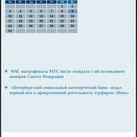
Пн
Вт
Ср
Чт
Пт
Сб
Вс
1
2
3
4
5
6
7
8
9
10
11
12
13
14
15
16
17
18
19
20
21
22
23
24
25
26
27
28
29
30
31
ФАС оштрафовала МТС после скандала с обслуживанием
номеров Совета Федерации
«Петербургский социальный коммерческий банк» подал
первый иск к прекратившей деятельность турфирме «Нева»