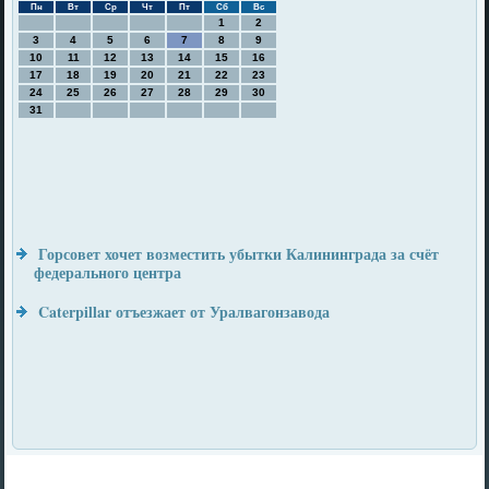
Пн
Вт
Ср
Чт
Пт
Сб
Вс
1
2
3
4
5
6
7
8
9
10
11
12
13
14
15
16
17
18
19
20
21
22
23
24
25
26
27
28
29
30
31
Горсовет хочет возместить убытки Калининграда за счёт
федерального центра
Caterpillar отъезжает от Уралвагонзавода