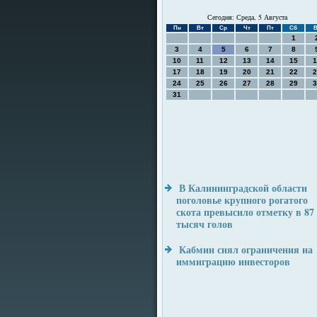
Сегодня: Среда, 5 Августа
Пн
Вт
Ср
Чт
Пт
Сб
В
1
3
4
5
6
7
8
10
11
12
13
14
15
1
17
18
19
20
21
22
2
24
25
26
27
28
29
3
31
В Калининградской области
поголовье крупного рогатого
скота превысило отметку в 87
тысяч голов
Кабмин снял ограничения на
иммиграцию инвесторов