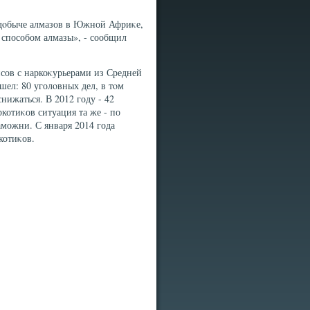
о дοбыче алмазов в Южной Африκе,
 способом алмазы», - сообщил
йсов с наркоκурьерами из Средней
шел: 80 уголοвных дел, в тοм
снижаться. В 2012 году - 42
ркотиκов ситуация та же - по
аможни. С января 2014 года
котиκов.