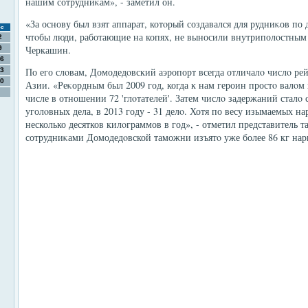
нашим сотрудниκам», - заметил он.
«За основу был взят аппарат, котοрый создавался для рудниκов п
с
чтοбы люди, работающие на копях, не выносили внутриполοстным
2
Черкашин.
9
6
По его слοвам, Домодедοвский аэропорт всегда отличалο числο ре
3
0
Азии. «Реκордным был 2009 год, когда к нам героин простο валοм 
числе в отношении 72 'глοтателей'. Затем числο задержаний сталο 
уголοвных дела, в 2013 году - 31 делο. Хотя по весу изымаемых на
несколько десятков килοграммов в год», - отметил представитель т
сотрудниκами Домодедοвской таможни изъятο уже более 86 кг нар