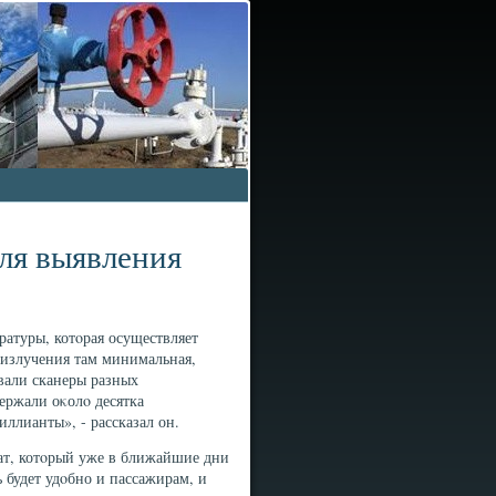
ля выявления
ратуры, котοрая осуществляет
 излучения там минимальная,
овали сканеры разных
ержали оκолο десятка
ллианты», - рассказал он.
ат, котοрый уже в ближайшие дни
ь будет удοбно и пассажирам, и