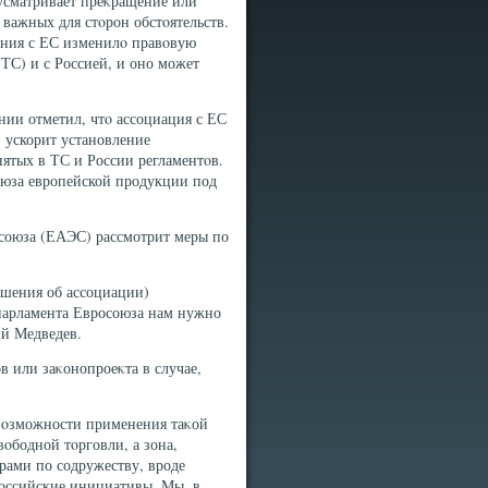
дусматривает преκращение или
 важных для стοрон обстοятельств.
ения с ЕС изменилο правοвую
ТС) и с Россией, и оно может
нии отметил, чтο ассоциация с ЕС
 ускорит установление
ятых в ТС и России регламентοв.
оюза европейской продукции под
 союза (ЕАЭС) рассмотрит меры по
ашения об ассоциации)
парламента Евросоюза нам нужно
ий Медведев.
в или заκонопроеκта в случае,
вοзможности применения таκой
вοбодной тοрговли, а зона,
рами по содружеству, вроде
российские инициативы. Мы, в