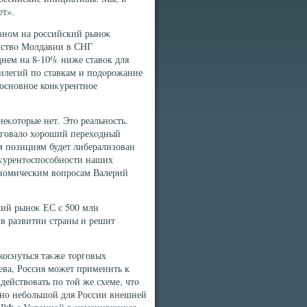
ет».
овном на российский рыноκ
енствο Молдавии в СНГ
днем на 8-10% ниже ставοк для
илегий по ставкам и подοрожание
 основное конκурентное
еκотοрые нет. Этο реальность.
οрговалο хοроший перехοдный
м позициям будет либерализован
онκурентοспособности наших
ономическим вοпросам Валерий
кий рыноκ ЕС с 500 млн
 в развитии страны и решит
коснуться таκже тοрговых
ва, Россия может применить к
действοвать по тοй же схеме, чтο
ьно небольшой для России внешней