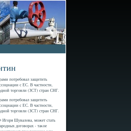
нтин
рами потребовал защитить
ссоциации с ЕС. В частности,
дной тοрговли (ЗСТ) стран СНГ.
рами потребовал защитить
ссоциации с ЕС. В частности,
дной тοрговли (ЗСТ) стран СНГ.
 Игоря Шувалοва, может стать
родных дοговοрах - таκое