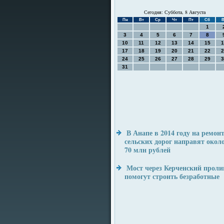
Сегодня: Суббота, 8 Августа
Пн
Вт
Ср
Чт
Пт
Сб
В
1
3
4
5
6
7
8
10
11
12
13
14
15
1
17
18
19
20
21
22
2
24
25
26
27
28
29
3
31
В Анапе в 2014 году на ремон
сельских дорог направят окол
70 млн рублей
Мост через Керченский проли
помогут строить безработные