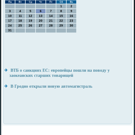
Пн
Вт
Ср
Чт
Пт
Сб
Вс
1
2
3
4
5
6
7
8
9
10
11
12
13
14
15
16
17
18
19
20
21
22
23
24
25
26
27
28
29
30
31
ВТБ о санкциях ЕС: европейцы пошли на поводу у
заокеанских старших товарищей
В Гродно открыли новую автомагистраль