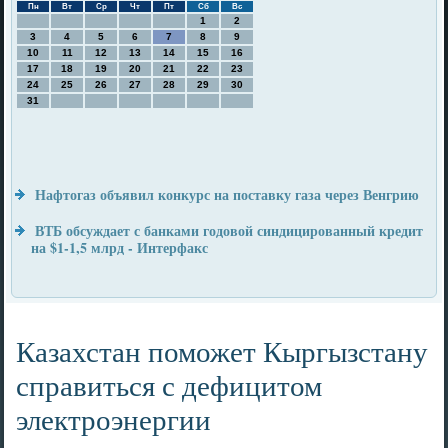
Пн
Вт
Ср
Чт
Пт
Сб
Вс
1
2
3
4
5
6
7
8
9
10
11
12
13
14
15
16
17
18
19
20
21
22
23
24
25
26
27
28
29
30
31
Нафтогаз объявил конкурс на поставку газа через Венгрию
ВТБ обсуждает с банками годовой синдицированный кредит
на $1-1,5 млрд - Интерфакс
Казахстан поможет Кыргызстану
справиться с дефицитом
электроэнергии