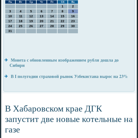
Пн
Вт
Ср
Чт
Пт
Сб
Вс
1
2
3
4
5
6
7
8
9
10
11
12
13
14
15
16
17
18
19
20
21
22
23
24
25
26
27
28
29
30
31
Монета с обновленным изображением рубля дошла до
Сибири
В I полугодии страховой рынок Узбекистана вырос на 23%
В Хабаровском крае ДГК
запустит две новые котельные на
газе