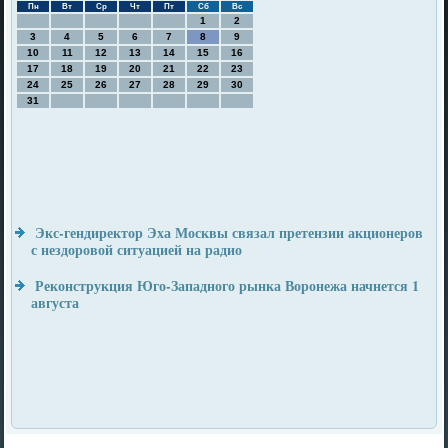
Пн
Вт
Ср
Чт
Пт
Сб
Вс
1
2
3
4
5
6
7
8
9
10
11
12
13
14
15
16
17
18
19
20
21
22
23
24
25
26
27
28
29
30
31
Экс-гендиректор Эха Москвы связал претензии акционеров
с нездоровой ситуацией на радио
Реконструкция Юго-Западного рынка Воронежа начнется 1
августа