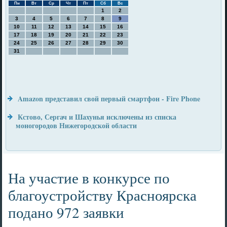
Пн
Вт
Ср
Чт
Пт
Сб
Вс
1
2
3
4
5
6
7
8
9
10
11
12
13
14
15
16
17
18
19
20
21
22
23
24
25
26
27
28
29
30
31
Amazon представил свой первый смартфон - Fire Phone
Кстово, Сергач и Шахунья исключены из списка
моногородов Нижегородской области
На участие в конкурсе по
благоустройству Красноярска
подано 972 заявки