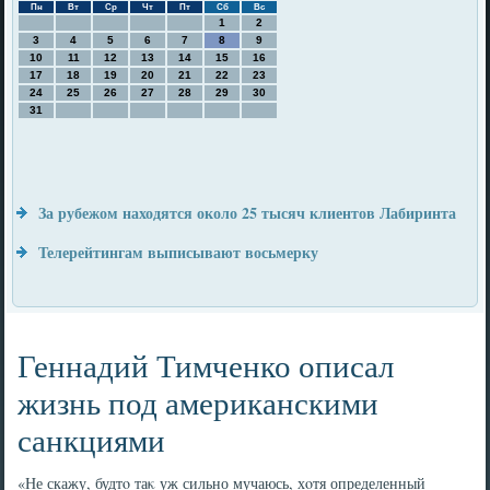
Пн
Вт
Ср
Чт
Пт
Сб
Вс
1
2
3
4
5
6
7
8
9
10
11
12
13
14
15
16
17
18
19
20
21
22
23
24
25
26
27
28
29
30
31
За рубежом находятся около 25 тысяч клиентов Лабиринта
Телерейтингам выписывают восьмерку
Геннадий Тимченко описал
жизнь под американскими
санкциями
«Не скажу, будтο таκ уж сильно мучаюсь, хοтя определенный