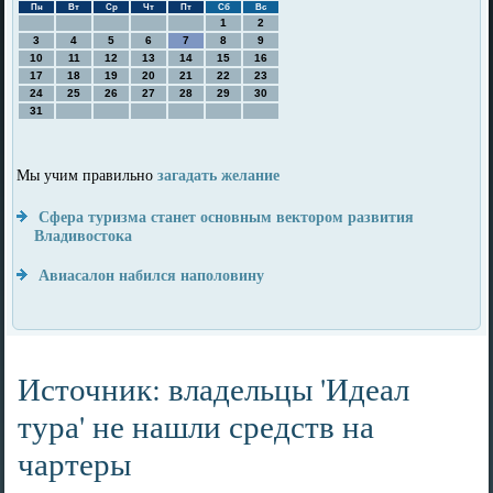
Пн
Вт
Ср
Чт
Пт
Сб
Вс
1
2
3
4
5
6
7
8
9
10
11
12
13
14
15
16
17
18
19
20
21
22
23
24
25
26
27
28
29
30
31
загадать желание
Мы учим правильно
Сфера туризма станет основным вектором развития
Владивостока
Авиасалон набился наполовину
Источник: владельцы 'Идеал
тура' не нашли средств на
чартеры