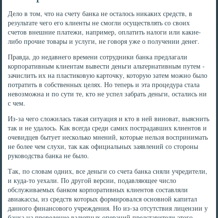
Дело в том, что на счету банка не осталось никаких средств, в
результате чего его клиенты не смогли осуществлять со своих
счетов внешние платежи, например, оплатить налоги или какие-
либо прочие товары и услуги, не говоря уже о получении денег.
Правда, до недавнего времени сотрудники банка предлагали
корпоративным клиентам вывести деньги альтернативным путем -
зачислить их на пластиковую карточку, которую затем можно было
потратить в собственных целях. Но теперь и эта процедура стала
невозможна и по сути те, кто не успел забрать деньги, остались ни
с чем.
Из-за чего сложилась такая ситуация и кто в ней виноват, выяснить
так и не удалось. Как всегда среди самих пострадавших клиентов и
очевидцев бытует несколько мнений, которые нельзя воспринимать
не более чем слухи, так как официальных заявлений со стороны
руководства банка не было.
Так, по словам одних, все деньги со счета банка сняли учредители,
и куда-то уехали. По другой версии, подавляющее число
обслуживаемых банком корпоративных клиентов составляли
авиакассы, из средств которых формировался основной капитал
данного финансового учреждения. Но из-за отсутствия лицензии у
банка на проведение валютных операций представители этого