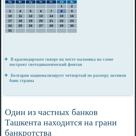
Пн
Вт
Ср
Чт
Пт
Сб
Вс
1
2
3
4
5
6
7
8
9
10
11
12
13
14
15
16
17
18
19
20
21
22
23
24
25
26
27
28
29
30
31
В краснодарском сквере на месте мальчика на слоне
построят светодинамический фонтан
Болгария национализирует четвертый по размеру активов
банк страны
Один из частных банков
Ташкента находится на грани
банкротства