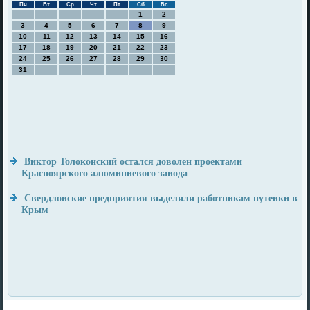
Пн
Вт
Ср
Чт
Пт
Сб
Вс
1
2
3
4
5
6
7
8
9
10
11
12
13
14
15
16
17
18
19
20
21
22
23
24
25
26
27
28
29
30
31
Виктор Толоконский остался доволен проектами
Красноярского алюминиевого завода
Свердловские предприятия выделили работникам путевки в
Крым