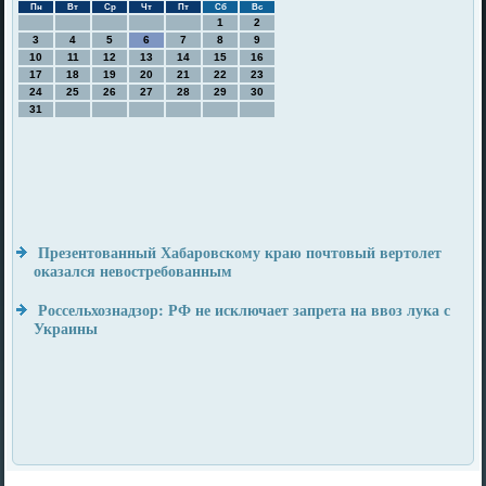
Пн
Вт
Ср
Чт
Пт
Сб
Вс
1
2
3
4
5
6
7
8
9
10
11
12
13
14
15
16
17
18
19
20
21
22
23
24
25
26
27
28
29
30
31
Презентованный Хабаровскому краю почтовый вертолет
оказался невостребованным
Россельхознадзор: РФ не исключает запрета на ввоз лука с
Украины