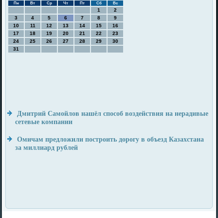
Пн
Вт
Ср
Чт
Пт
Сб
Вс
1
2
3
4
5
6
7
8
9
10
11
12
13
14
15
16
17
18
19
20
21
22
23
24
25
26
27
28
29
30
31
Дмитрий Самойлов нашёл способ воздействия на нерадивые
сетевые компании
Омичам предложили построить дорогу в объезд Казахстана
за миллиард рублей