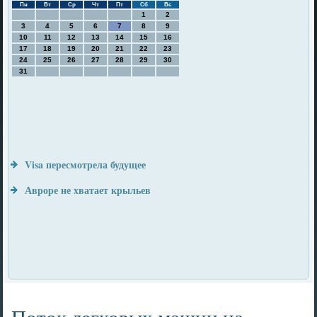
Пн
Вт
Ср
Чт
Пт
Сб
Вс
1
2
3
4
5
6
7
8
9
10
11
12
13
14
15
16
17
18
19
20
21
22
23
24
25
26
27
28
29
30
31
Visa пересмотрела будущее
Авроре не хватает крыльев
Поток легковых машин на