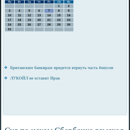
Пн
Вт
Ср
Чт
Пт
Сб
Вс
1
2
3
4
5
6
7
8
9
10
11
12
13
14
15
16
17
18
19
20
21
22
23
24
25
26
27
28
29
30
31
Британским банкирам придется вернуть часть бонусов
ЛУКОЙЛ не оставит Ирак
Суд по искам Сбербанка взыскал