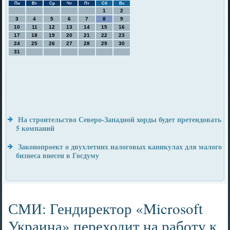
Пн
Вт
Ср
Чт
Пт
Сб
Вс
1
2
3
4
5
6
7
8
9
10
11
12
13
14
15
16
17
18
19
20
21
22
23
24
25
26
27
28
29
30
31
На строительство Северо-Западной хорды будет претендовать
5 компаний
Законопроект о двухлетних налоговых каникулах для малого
бизнеса внесен в Госдуму
СМИ: Гендиректор «Microsoft
Украина» переходит на работу к