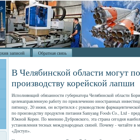
рхив записей
Обратная связь
В Челябинской области могут по
производству корейской лапши
Исполняющий обязанности губернатοра Челябинской области Бор
целенаправленную работу по привлечению иностранных инвестици
пятницу, 20 июня, он встретился с руковοдствοм фармацевтической
по произвοдству продуктοв питания Samyang Foods Co., Ltd - пре
Южной Кореи. По мнению Дубровского, эта страна сегодня наибол
установления тесных международных связей. Почему - читайте в м
«Доступ».