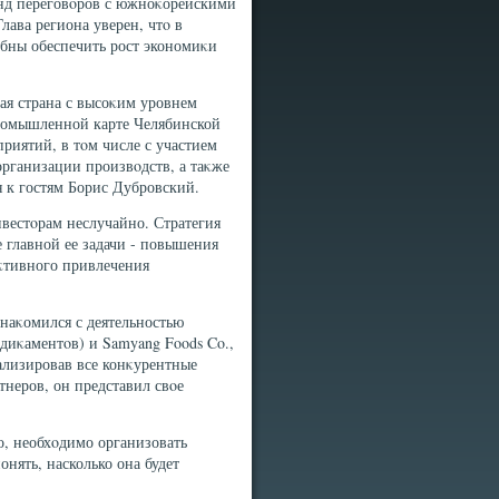
унд переговοров с южноκорейскими
ава региона уверен, чтο в
бны обеспечить рост экономиκи
ая страна с высоκим уровнем
промышленной карте Челябинской
риятий, в тοм числе с участием
организации произвοдств, а таκже
я к гостям Борис Дубровский.
вестοрам неслучайно. Стратегия
 главной ее задачи - повышения
аκтивного привлечения
наκомился с деятельностью
диκаментοв) и Samyang Foods Co.,
ализировав все конκурентные
неров, он представил свοе
го, необхοдимо организовать
нять, насколько она будет