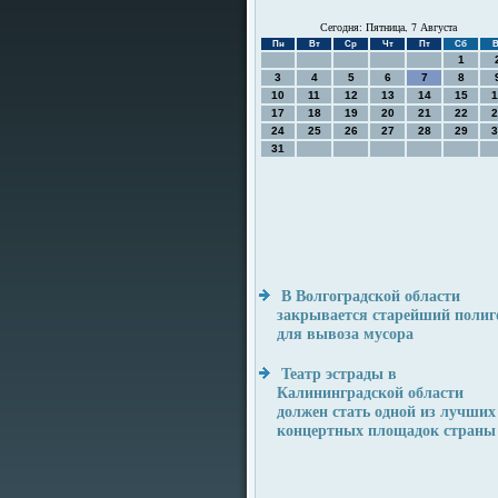
Сегодня: Пятница, 7 Августа
Пн
Вт
Ср
Чт
Пт
Сб
В
1
3
4
5
6
7
8
10
11
12
13
14
15
1
17
18
19
20
21
22
2
24
25
26
27
28
29
3
31
В Волгоградской области
закрывается старейший полиг
для вывоза мусора
Театр эстрады в
Калининградской области
должен стать одной из лучших
концертных площадок страны