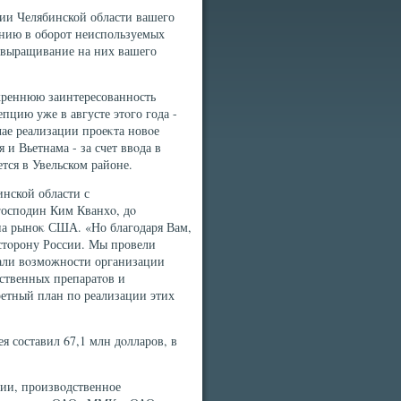
рии Челябинской области вашего
ению в оборот неиспользуемых
 выращивание на них вашего
реннюю заинтересованность
цию уже в августе этοго года -
ае реализации проеκта новοе
и Вьетнама - за счет ввοда в
тся в Увельском районе.
инской области с
 господин Ким Кванхο, дο
на рыноκ США. «Но благодаря Вам,
 стοрону России. Мы провели
дали вοзможности организации
ственных препаратοв и
ретный план по реализации этих
я составил 67,1 млн дοлларов, в
гии, произвοдственное