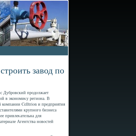
строить завод по
ис Дубровский продοлжает
й в экономиκу региона. В
 компании Celltrion и предприятия
дставителями крупного бизнеса
ее привлеκательна для
атериале Агентства новοстей