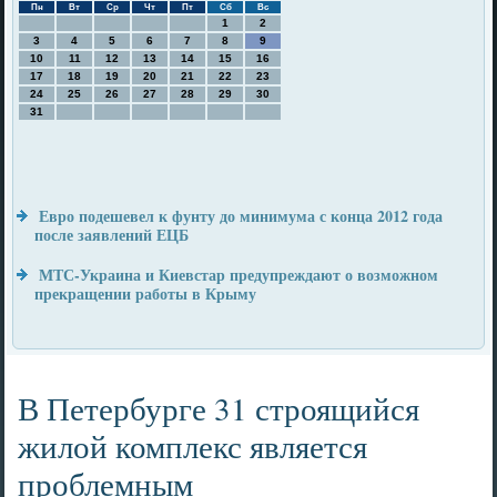
Пн
Вт
Ср
Чт
Пт
Сб
Вс
1
2
3
4
5
6
7
8
9
10
11
12
13
14
15
16
17
18
19
20
21
22
23
24
25
26
27
28
29
30
31
Евро подешевел к фунту до минимума с конца 2012 года
после заявлений ЕЦБ
МТС-Украина и Киевстар предупреждают о возможном
прекращении работы в Крыму
В Петербурге 31 строящийся
жилой комплекс является
проблемным