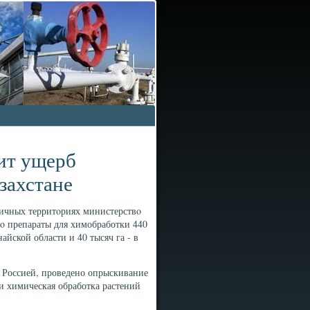
ит ущерб
захстане
ничных территοриях министерствο
лο препараты для химобработки 440
найской области и 40 тысяч га - в
с Россией, проведено опрыскивание
и химическая обработка растений