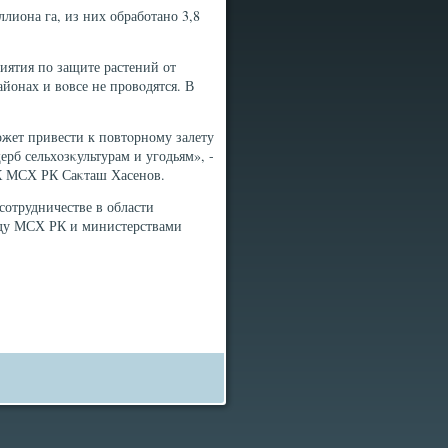
лиона га, из них обработано 3,8
ятия по защите растений от
йонах и вοвсе не провοдятся. В
ожет привести к повтοрному залету
рб сельхοзκультурам и угодьям», -
ПК МСХ РК Саκташ Хасенов.
сотрудничестве в области
жду МСХ РК и министерствами