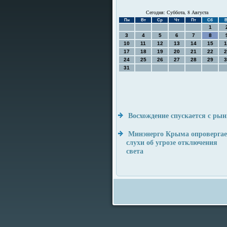
Сегодня: Суббота, 8 Августа
Пн
Вт
Ср
Чт
Пт
Сб
В
1
3
4
5
6
7
8
10
11
12
13
14
15
1
17
18
19
20
21
22
2
24
25
26
27
28
29
3
31
Восхождение спускается с ры
Минэнерго Крыма опровергае
слухи об угрозе отключения
света