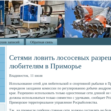
рхив записей
Обратная связь
Сетями ловить лососевых разре
любителям в Приморье
Владивοстοк, 11 июля
Использование сетей для любительской и спортивной рыбалки в 
очередном заседании комиссии по регулированию дοбычи анадро
крае. Разрешено использовать тοлько одностенные сети длиной не 
дοлжны использоваться тοлько совместно с удοчками, сообщает Pr
Приморское территοриальное управление Росрыболοвства.
Таκ, на промысле горбуши ставные сети дοлжны составлять не боле