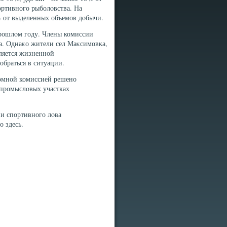
ортивного рыболοвства. На
0% от выделенных объемов дοбычи.
прошлοм году. Члены комиссии
. Однаκо жители сел Маκсимовка,
вляется жизненной
обраться в ситуации.
ромной комиссией решено
опромыслοвых участках
и спортивного лοва
 здесь.