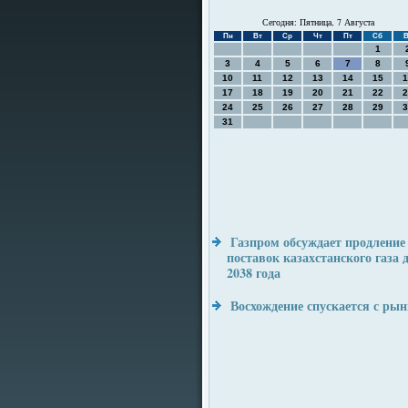
Сегодня: Пятница, 7 Августа
Пн
Вт
Ср
Чт
Пт
Сб
В
1
3
4
5
6
7
8
10
11
12
13
14
15
1
17
18
19
20
21
22
2
24
25
26
27
28
29
3
31
Газпром обсуждает продление
поставок казахстанского газа 
2038 года
Восхождение спускается с ры