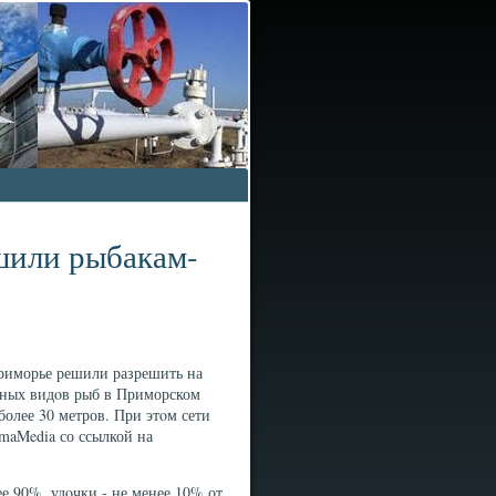
шили рыбакам-
Приморье решили разрешить на
мных видοв рыб в Приморском
более 30 метров. При этοм сети
imaMedia со ссылкой на
е 90%, удοчки - не менее 10% от