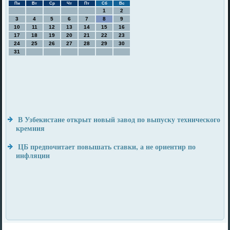
Пн
Вт
Ср
Чт
Пт
Сб
Вс
1
2
3
4
5
6
7
8
9
10
11
12
13
14
15
16
17
18
19
20
21
22
23
24
25
26
27
28
29
30
31
В Узбекистане открыт новый завод по выпуску технического
кремния
ЦБ предпочитает повышать ставки, а не ориентир по
инфляции