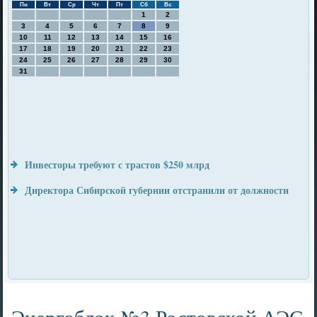
Пн
Вт
Ср
Чт
Пт
Сб
Вс
1
2
3
4
5
6
7
8
9
10
11
12
13
14
15
16
17
18
19
20
21
22
23
24
25
26
27
28
29
30
31
Инвесторы требуют с трастов $250 млрд
Директора Сибирской губернии отстранили от должности
Энергоблок №3 Ростовской АЭС