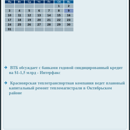
Пн
Вт
Ср
Чт
Пт
Сб
Вс
1
2
3
4
5
6
7
8
9
10
11
12
13
14
15
16
17
18
19
20
21
22
23
24
25
26
27
28
29
30
31
ВТБ обсуждает с банками годовой синдицированный кредит
на $1-1,5 млрд - Интерфакс
Красноярская теплотранспортная компания ведет плановый
капитальный ремонт тепломагистрали в Октябрьском
районе