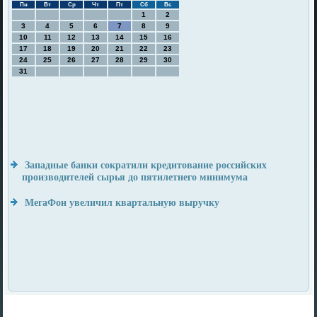
Пн
Вт
Ср
Чт
Пт
Сб
Вс
1
2
3
4
5
6
7
8
9
10
11
12
13
14
15
16
17
18
19
20
21
22
23
24
25
26
27
28
29
30
31
Западные банки сократили кредитование российских
производителей сырья до пятилетнего минимума
МегаФон увеличил квартальную выручку