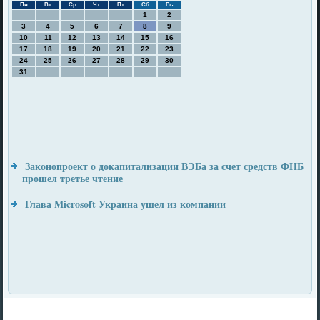
Пн
Вт
Ср
Чт
Пт
Сб
Вс
1
2
3
4
5
6
7
8
9
10
11
12
13
14
15
16
17
18
19
20
21
22
23
24
25
26
27
28
29
30
31
Законопроект о докапитализации ВЭБа за счет средств ФНБ
прошел третье чтение
Глава Microsoft Украина ушел из компании