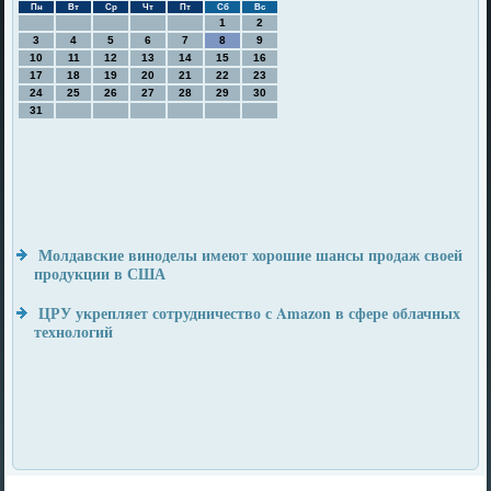
Пн
Вт
Ср
Чт
Пт
Сб
Вс
1
2
3
4
5
6
7
8
9
10
11
12
13
14
15
16
17
18
19
20
21
22
23
24
25
26
27
28
29
30
31
Молдавские виноделы имеют хорошие шансы продаж своей
продукции в США
ЦРУ укрепляет сотрудничество с Amazon в сфере облачных
технологий