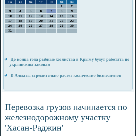
Пн
Вт
Ср
Чт
Пт
Сб
Вс
1
2
3
4
5
6
7
8
9
10
11
12
13
14
15
16
17
18
19
20
21
22
23
24
25
26
27
28
29
30
31
До конца года рыбные хозяйства в Крыму будут работать по
украинским законам
В Алматы стремительно растет количество бизнесменов
Перевозка грузов начинается по
железнодорожному участку
'Хасан-Раджин'