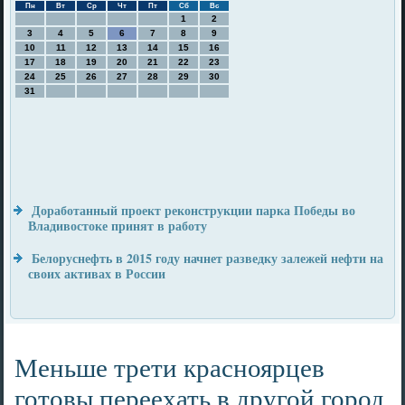
Пн
Вт
Ср
Чт
Пт
Сб
Вс
1
2
3
4
5
6
7
8
9
10
11
12
13
14
15
16
17
18
19
20
21
22
23
24
25
26
27
28
29
30
31
Доработанный проект реконструкции парка Победы во
Владивостоке принят в работу
Белоруснефть в 2015 году начнет разведку залежей нефти на
своих активах в России
Меньше трети красноярцев
готовы переехать в другой город