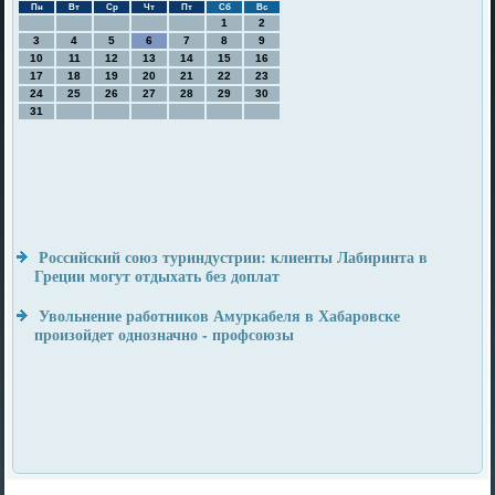
Пн
Вт
Ср
Чт
Пт
Сб
Вс
1
2
3
4
5
6
7
8
9
10
11
12
13
14
15
16
17
18
19
20
21
22
23
24
25
26
27
28
29
30
31
Российский союз туриндустрии: клиенты Лабиринта в
Греции могут отдыхать без доплат
Увольнение работников Амуркабеля в Хабаровске
произойдет однозначно - профсоюзы