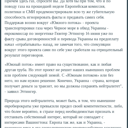
Причем здесь газ, спросите вы. Да хотя бы при том, что и по
поводу газа на прошедшей неделе Европейская комиссия,
политики и СМИ продемонстрировали всю ту же губительную
способность игнорировать факты и предавать самих себя.
Поддержав возню вокруг «Южного потока» - проекта
транспортировки газа через Черное море в обход Украины -
еврокомиссар по энергетике Гюнтер Эттингер 16 июня уже по
факту срыва договоренностей и перевода Украины на предоплату
начал «отрабатывать» назад, не замечая того, что спекуляции
вокруг этого проекта сами по себе уже сработали на отрицательный
результат переговоров.
«Южный поток» имеет право на существование, как и любая
другая труба. Но этот проект не решит наших нынешних проблем
или проблем следующей зимой. С «Южным потоком» или без
него, но нам нужно решение. Конечно, Украина - страна, которая
получает деньги за транзит, но мы должны сохранять нейтралитет",
- заявил Эттингер.
Природа этого нейтралитета, может быть, в том, что нынешние
евробюрократы уже превысили предел своей компетентности, либо,
что более вероятно, в страхе перед необходимостью признать и
отстаивать собственный интерес, который не совпадает с
интересами Вашингтона: Европа так же, как и Украина, -
пушечное мясо в его геополитическом противодействии усилению