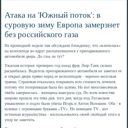
Атака на 'Южный поток': в
суровую зиму Европа замерзнет
без российского газа
На прошедшей неделе там обсуждали блондинку, что «влепилась»
на велосипеде во вдруг распахнувшуюся у припаркованного
автомобиля дверь. До газа ли тут?
Ужасная история: примерно год назад фрау Люр-Танк сильно
расшибалась. Водитель припаркованного автомобиля не заметил ее
и открыл дверь прямо перед ее велосипедом - черепно-мозговая
травма. Страховая отказалась покрывать всю стоимость лечения,
потому что потерпевшая была без шлема. Но вот многомесячная
тяжба завершилась - женщина выиграла суд. По всем новостям
широко прошла эта тема дня, того дня, когда под Луганском
умышленно и подло были убиты Игорь и Антон Волошин. Оба - в
шлемах с огромными буквами «TV». Но немецкое TV - вот
истинная журналистика - воспользовалось своей свободой этого в
упор не заметить.