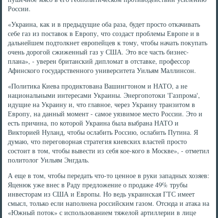
России.
«Украина, как и в предыдущие оба раза, будет просто откачивать
себе газ из поставок в Европу, что создаст проблемы Европе и в
дальнейшем подтолкнет европейцев к тому, чтобы начать покупать
очень дорогой сжиженный газ у США. Это все часть бизнес-
плана», - уверен британский дипломат в отставке, профессор
Афинского государственного университета Уильям Маллинсон.
«Политика Киева продиктована Вашингтоном и НАТО, а не
национальными интересами Украины. Энергопотоки 'Газпрома',
идущие на Украину и, что главное, через Украину транзитом в
Европу, на данный момент - самое уязвимое место России. Это и
есть причина, по которой Украина была выбрана НАТО и
Викторией Нуланд, чтобы ослабить Россию, ослабить Путина. Я
думаю, что переговорная стратегия киевских властей просто
состоит в том, чтобы вывести из себя кое-кого в Москве», - отметил
политолог Уильям Энгдаль.
А еще в том, чтобы передать что-то ценное в руки западных хозяев:
Яценюк уже внес в Раду предложение о продаже 49% трубы
инвесторам из США и Европы. Но ведь украинская ГТС имеет
смысл, только если наполнена российским газом. Отсюда и атака на
«Южный поток» с использованием тяжелой артиллерии в лице