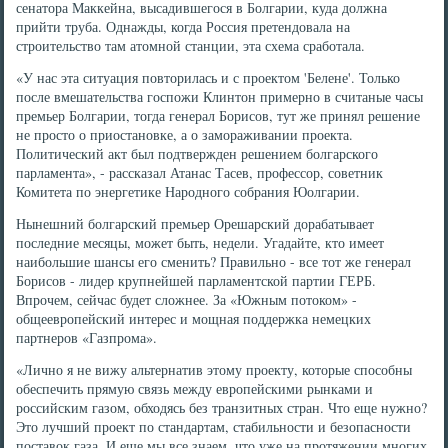
сенатора Маккейна, высадившегося в Болгарии, куда должна
прийти труба. Однажды, когда Россия претендовала на
строительство там атомной станции, эта схема сработала.
«У нас эта ситуация повторилась и с проектом 'Белене'. Только
после вмешательства госпожи Клинтон примерно в считаные часы
премьер Болгарии, тогда генерал Борисов, тут же принял решение
не просто о приостановке, а о замораживании проекта.
Политический акт был подтвержден решением болгарского
парламента», - рассказал Атанас Тасев, профессор, советник
Комитета по энергетике Народного собрания Юолгарии.
Нынешний болгарский премьер Орешарский дорабатывает
последние месяцы, может быть, недели. Угадайте, кто имеет
наибольшие шансы его сменить? Правильно - все тот же генерал
Борисов - лидер крупнейшей парламентской партии ГЕРБ.
Впрочем, сейчас будет сложнее. За «Южным потоком» -
общеевропейский интерес и мощная поддержка немецких
партнеров «Газпрома».
«Лично я не вижу альтернатив этому проекту, которые способны
обеспечить прямую связь между европейскими рынками и
российским газом, обходясь без транзитных стран. Что еще нужно?
Это лучший проект по стандартам, стабильности и безопасности
поставок газа. И еще мы все знаем, что уже на протяжении многих