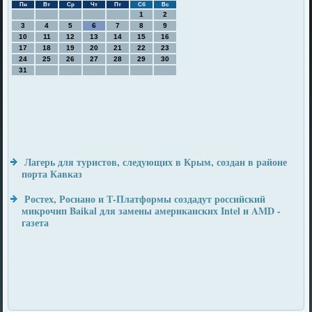
Пн
Вт
Ср
Чт
Пт
Сб
Вс
1
2
3
4
5
6
7
8
9
10
11
12
13
14
15
16
17
18
19
20
21
22
23
24
25
26
27
28
29
30
31
Лагерь для туристов, следующих в Крым, создан в районе
порта Кавказ
Ростех, Роснано и Т-Платформы создадут российский
микрочип Baikal для замены американских Intel и AMD -
газета