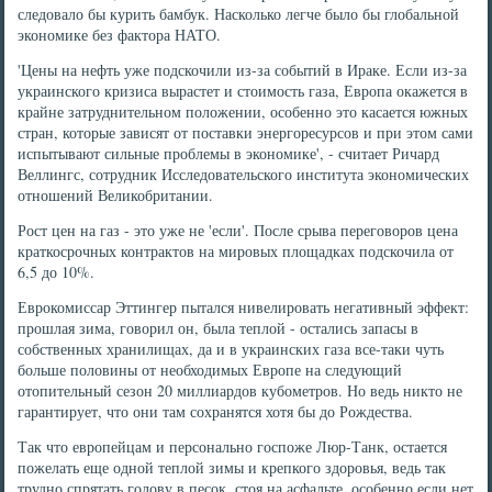
следовало бы курить бамбук. Насколько легче было бы глобальной
экономике без фактора НАТО.
'Цены на нефть уже подскочили из-за событий в Ираке. Если из-за
украинского кризиса вырастет и стоимость газа, Европа окажется в
крайне затруднительном положении, особенно это касается южных
стран, которые зависят от поставки энергоресурсов и при этом сами
испытывают сильные проблемы в экономике', - считает Ричард
Веллингс, сотрудник Исследовательского института экономических
отношений Великобритании.
Рост цен на газ - это уже не 'если'. После срыва переговоров цена
краткосрочных контрактов на мировых площадках подскочила от
6,5 до 10%.
Еврокомиссар Эттингер пытался нивелировать негативный эффект:
прошлая зима, говорил он, была теплой - остались запасы в
собственных хранилищах, да и в украинских газа все-таки чуть
больше половины от необходимых Европе на следующий
отопительный сезон 20 миллиардов кубометров. Но ведь никто не
гарантирует, что они там сохранятся хотя бы до Рождества.
Так что европейцам и персонально госпоже Люр-Танк, остается
пожелать еще одной теплой зимы и крепкого здоровья, ведь так
трудно спрятать голову в песок, стоя на асфальте, особенно если нет