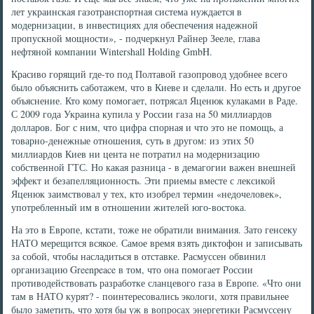
лет украинская газотранспортная система нуждается в
модернизации, в инвестициях для обеспечения надежной
пропускной мощности», - подчеркнул Райнер Зееле, глава
нефтяной компании Wintershall Holding GmbH.
Красиво горящий где-то под Полтавой газопровод удобнее всего
было объяснить саботажем, что в Киеве и сделали. Но есть и другое
объяснение. Кто кому помогает, потрясал Яценюк кулаками в Раде.
С 2009 года Украина купила у России газа на 50 миллиардов
долларов. Бог с ним, что цифра спорная и что это не помощь, а
товарно-денежные отношения, суть в другом: из этих 50
миллиардов Киев ни цента не потратил на модернизацию
собственной ГТС. Но какая разница - в демагогии важен внешней
эффект и безапелляционность. Эти приемы вместе с лексикой
Яценюк заимствовал у тех, кто изобрел термин «недочеловек»,
употребленный им в отношении жителей юго-востока.
На это в Европе, кстати, тоже не обратили внимания. Зато генсеку
НАТО мерещится всякое. Самое время взять диктофон и записывать
за собой, чтобы насладиться в отставке. Расмуссен обвинил
организацию Greenpeace в том, что она помогает России
противодействовать разработке сланцевого газа в Европе. «Что они
там в НАТО курят? - поинтересовались экологи, хотя правильнее
было заметить, что хотя бы уж в вопросах энергетики Расмуссену