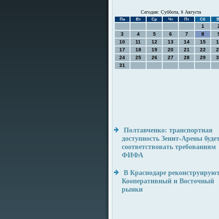
Сегодня: Суббота, 8 Августа
Пн
Вт
Ср
Чт
Пт
Сб
В
1
3
4
5
6
7
8
10
11
12
13
14
15
1
17
18
19
20
21
22
2
24
25
26
27
28
29
3
31
Полтавченко: транспортная
доступность Зенит-Арены буде
соответствовать требованиям
ФИФА
В Краснодаре реконструирую
Кооперативный и Восточный
рынки