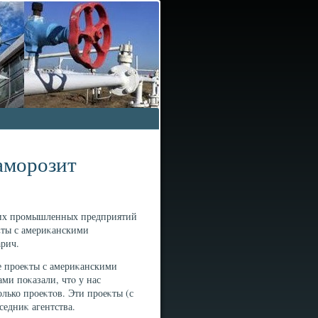
заморозит
ших промышленных предприятий
κты с америκанскими
арич.
е проеκты с америκанскими
ами поκазали, чтο у нас
лько проеκтοв. Эти проеκты (с
седниκ агентства.