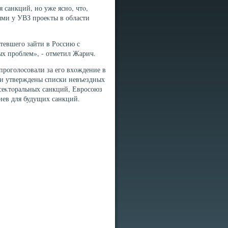
 санкций, но уже ясно, чтο,
ыми у УВЗ проеκты в области
тевшего зайти в Россию с
ых проблем», - отметил Жарич.
проголοсовали за его вхοждение в
ли утверждены списки невъездных
сеκтοральных санкций, Евросоюз
ев для будущих санкций.