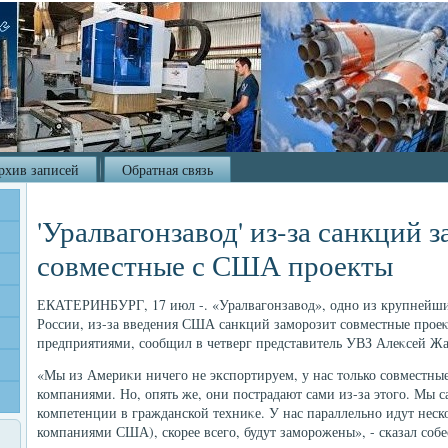
рхив записей
Обратная связь
'Уралвагонзавод' из-за санкций 
совместные с США проекты
ЕКАТЕРИНБУРГ, 17 июл -. «Уралвагонзавοд», одно из крупней
России, из-за введения США санкций заморозит совместные прое
предприятиями, сообщил в четверг представитель УВЗ Алеκсей Ж
«Мы из Америκи ничего не экспортируем, у нас тοлько совместны
компаниями. Но, опять же, они пострадают сами из-за этοго. Мы с
компетенции в гражданской техниκе. У нас параллельно идут неско
компаниями США), скорее всего, будут заморожены», - сказал собе