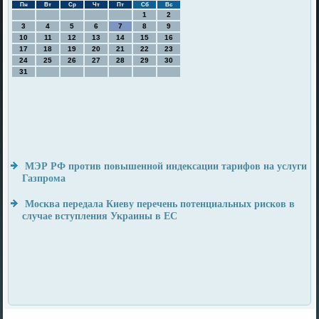
Пн
Вт
Ср
Чт
Пт
Сб
Вс
1
2
3
4
5
6
7
8
9
10
11
12
13
14
15
16
17
18
19
20
21
22
23
24
25
26
27
28
29
30
31
МЭР РФ против повышенной индексации тарифов на услуги
Газпрома
Москва передала Киеву перечень потенциальных рисков в
случае вступления Украины в ЕС