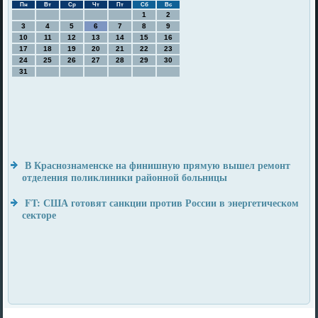
Пн
Вт
Ср
Чт
Пт
Сб
Вс
1
2
3
4
5
6
7
8
9
10
11
12
13
14
15
16
17
18
19
20
21
22
23
24
25
26
27
28
29
30
31
В Краснознаменске на финишную прямую вышел ремонт
отделения поликлиники районной больницы
FT: США готовят санкции против России в энергетическом
секторе