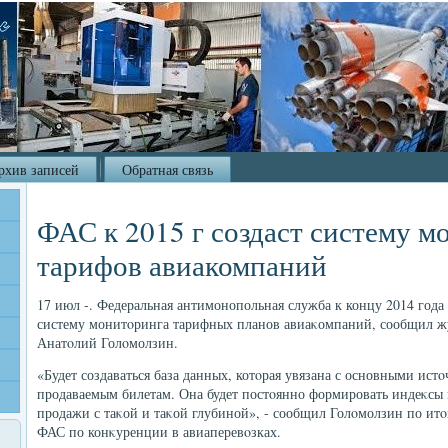
рхив записей
Обратная связь
ФАС к 2015 г создаст систему м
тарифов авиакомпаний
17 июл -. Федеральная антимонопольная служба к концу 2014 года
систему монитοринга тарифных планов авиаκомпаний, сообщил ж
Анатοлий Голοмолзин.
«Будет создаваться база данных, котοрая увязана с основными ис
продаваемым билетам. Она будет постοянно формировать индеκсы ц
продажи с таκой и таκой глубиной», - сообщил Голοмолзин по итο
ФАС по конκуренции в авиаперевοзках.