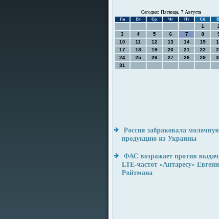
Сегодня: Пятница, 7 Августа
Пн
Вт
Ср
Чт
Пт
Сб
В
1
3
4
5
6
7
8
10
11
12
13
14
15
1
17
18
19
20
21
22
2
24
25
26
27
28
29
3
31
Россия забраковала молочну
продукцию из Украины
ФАС возражает против выдач
LTE-частот «Антаресу» Евген
Ройтмана