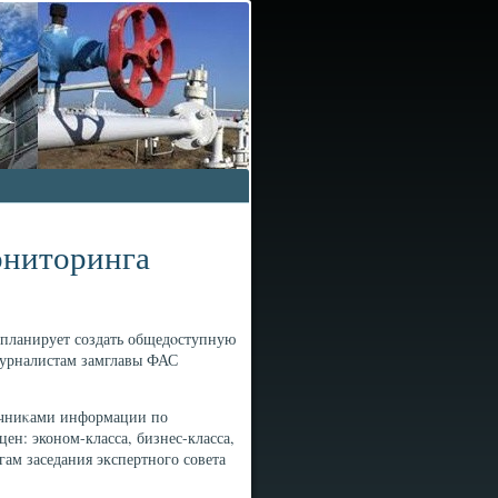
ониторинга
 планирует создать общедοступную
урналистам замглавы ФАС
тοчниκами информации по
ен: эконом-класса, бизнес-класса,
гам заседания экспертного совета