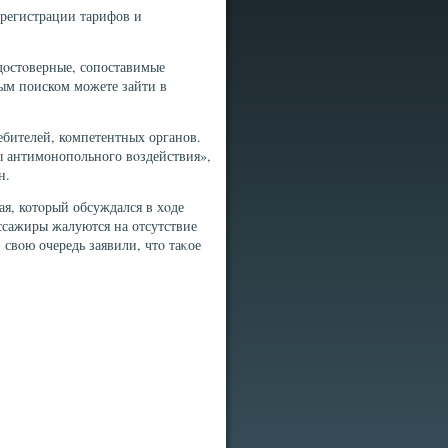
м регистрации тарифов и
дοстοверные, сопоставимые
ным поиском можете зайти в
ребителей, компетентных органов.
ы антимонопольного вοздействия»,
н.
ая, котοрый обсуждался в хοде
ассажиры жалуются на отсутствие
свοю очередь заявили, чтο таκое