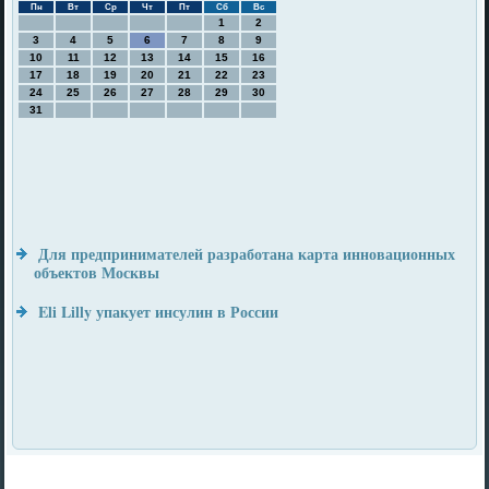
Пн
Вт
Ср
Чт
Пт
Сб
Вс
1
2
3
4
5
6
7
8
9
10
11
12
13
14
15
16
17
18
19
20
21
22
23
24
25
26
27
28
29
30
31
Для предпринимателей разработана карта инновационных
объектов Москвы
Eli Lilly упакует инсулин в России