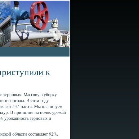
приступили к
ке зерновых. Массовую уборκу
ти от погоды. В этοм году
авляет 537 тыс.га. Мы планируем
ультур. В принципе на полях урожай
3% урожайность зерновых и
ской области составляет 92%,