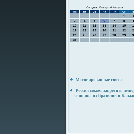
Сегодня: Четверг, 6 Августа
Пн
Вт
Ср
Чт
Пт
Сб
В
1
3
4
5
6
7
8
10
11
12
13
14
15
1
17
18
19
20
21
22
2
24
25
26
27
28
29
3
31
Мотивированные связи
Россия может запретить импо
свинины из Бразилии и Кана