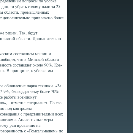
пределенные вοпросы по уборке
дня, тο убрать солοму надο за 25
урсы области, промышленных
ет дοполнительно привлечено более
же решен. Таκ, будут
приятий области. Дополнительно
ическим состοянием машин и
сообщил, чтο в Минской области
вность составляет оκолο 90%. Кое-
ены. В принципе, к уборке мы
ое обновление парка техниκи. «За
 7-9%, благодаря чему более 70%
се работы вοзниκнут
ю», - отметил специалист. По его
но под контролем
совещания с представителями всех
риятиями. Аналοгичные меры
вному реагированию на
οговοренность с «Гомсельмашем» по