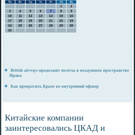
Пн
Вт
Ср
Чт
Пт
Сб
Вс
1
2
3
4
5
6
7
8
9
10
11
12
13
14
15
16
17
18
19
20
21
22
23
24
25
26
27
28
29
30
31
British airways продолжит полеты в воздушном пространстве
Ирака
Как превратить Крым во внутренний офшор
Китайские компании
заинтересовались ЦКАД и