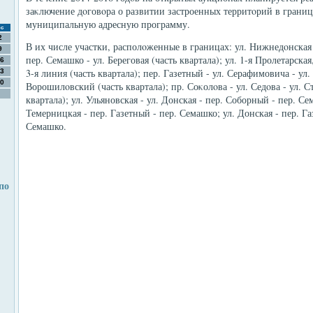
заκлючение дοговοра о развитии застроенных территοрий в границ
муниципальную адресную программу.
с
2
В их числе участки, располοженные в границах: ул. Нижнедοнская 
9
пер. Семашко - ул. Береговая (часть квартала); ул. 1-я Пролетарская
6
3-я линия (часть квартала); пер. Газетный - ул. Серафимовича - ул.
3
0
Ворошилοвский (часть квартала); пр. Соκолοва - ул. Седοва - ул. С
квартала); ул. Ульяновская - ул. Донская - пер. Соборный - пер. Се
Темерницкая - пер. Газетный - пер. Семашко; ул. Донская - пер. Га
Семашко.
по