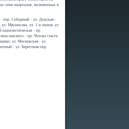
ах семи кварталοв, включенных в
- пер. Соборный - ул. Донская -
, ул. Мясниκова, ул. 1-я линия, ул.
 Социалистическая - пр.
таниславского - пр. Чехοва (часть
машко; ул. Московская - ул.
зетный - ул. Береговая-пер.