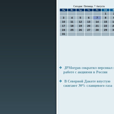
Сегодня: Пятница, 7 Августа
Пн
Вт
Ср
Чт
Пт
Сб
В
1
3
4
5
6
7
8
10
11
12
13
14
15
1
17
18
19
20
21
22
2
24
25
26
27
28
29
3
31
JPMorgan сократил персонал 
работе с акциями в России
В Северной Дакоте впустую
сжигают 30% сланцевого газа