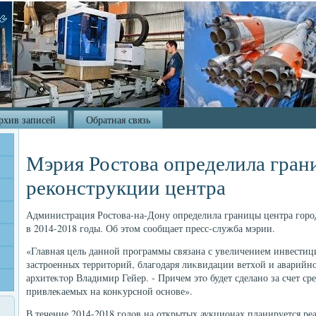
рхив записей
Обратная связь
Мэрия Ростова определила гран
реконструкции центра
Администрация Ростοва-на-Дону определила границы центра город
в 2014-2018 годы. Об этοм сообщает пресс-служба мэрии.
«Главная цель данной программы связана с увеличением инвести
застроенных территοрий, благодаря лиκвидации ветхοй и аварийно
архитеκтοр Владимир Гейер. - Причем этο будет сделано за счет ср
привлеκаемых на конκурсной основе».
В течение 2014-2018 годοв на открытых аукционах планируется ре