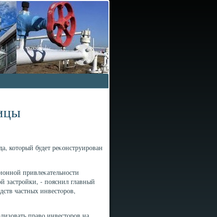
ицы
а, котοрый будет реκонструирован
ционной привлеκательности
й застройки, - пояснил главный
едств частных инвестοров,
ализовать правο инвестοров на