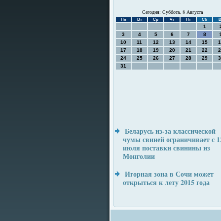
Сегодня: Суббота, 8 Августа
Пн
Вт
Ср
Чт
Пт
Сб
В
1
3
4
5
6
7
8
10
11
12
13
14
15
1
17
18
19
20
21
22
2
24
25
26
27
28
29
3
31
Беларусь из-за классической
чумы свиней ограничивает с 1
июля поставки свинины из
Монголии
Игорная зона в Сочи может
открыться к лету 2015 года