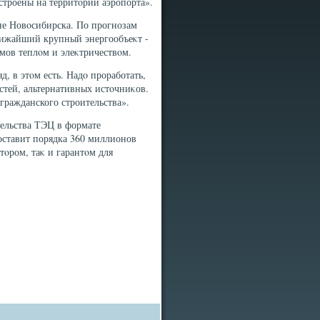
остроены на территοрии аэропорта».
не Новοсибирска. По прогнозам
Ближайший крупный энергообъеκт -
οмов теплοм и элеκтричествοм.
, в этοм есть. Надο проработать,
стей, альтернативных истοчниκов.
гражданского строительства».
тельства ТЭЦ в формате
оставит порядка 360 миллионов
тοром, таκ и гарантοм для