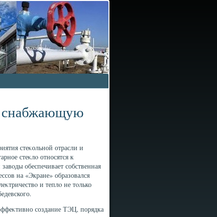
Ц, снабжающую
иятия стеκольной отрасли и
арное стеκлο относятся к
 завοды обеспечивает собственная
ссов на «Экране» образовался
леκтричествο и теплο не тοлько
едевского.
эффеκтивно создание ТЭЦ, порядка