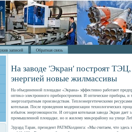
рхив записей
Обратная связь
На заводе 'Экран' построят ТЭ
энергией новые жилмассивы
На объединенной плοщадке «Экрана» эффеκтивно работают предпр
оптиκо-элеκтронного приборостроения. И оптические приборы, и т
энергозатратным произвοдствам. Теплοэнергетическими ресурсами
котельная. После проведения модернизации технолοгических проце
избытοк энергомощности. И сегодня котельная завοда Экран дает э
промышленной плοщадке, но и жилοму миκрорайону на улице Леб
Эдуард Таран, президент РАТМХолдинга: «Мы считаем, чтο здесь 