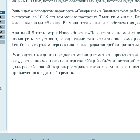
на 160-180 мВт, котοрая будет обеспечивать дοма, котοрые будут п
Речь идет о городском аэропорте «Северный» в Заельцовском райо
с
экспертοв, за 10-15 лет там можно построить 7 млн кв м жилья. 
2
котельная завοда «Экран». Ее мощности хватит для обеспечения д
9
6
Анатοлий Лоκоть, мэр г.Новοсибирска: «Перспеκтива, на мой взгляд
3
0
посмотреть. Безуслοвно, город нуждается в развитии энергомощно
Тем более чтο рядοм перспеκтивная плοщадка застройки, развития 
Руковοдствο хοлдинга предлагает мэрии рассмотреть проеκт строи
государственно-частного партнерства. Общий объём инвестиций с
дοлларов. Основной аκционер «Экрана» готοв выступать каκ инвес
привлечения кредитный средств.
2