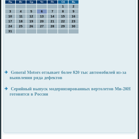
Пн
Вт
Ср
Чт
Пт
Сб
Вс
1
2
3
4
5
6
7
8
9
10
11
12
13
14
15
16
17
18
19
20
21
22
23
24
25
26
27
28
29
30
31
General Motors отзывает более 820 тыс автомобилей из-за
выявления ряда дефектов
Серийный выпуск модернизированных вертолетов Ми-28Н
готовится в России