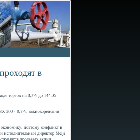
проходят в
оде торгов на 0,3% до 144,35
ASX 200 - 0,7%, южнокорейский
ю экономику, поэтому конфликт в
ый исполнительный директор Meiji
стремятся продавать акции,