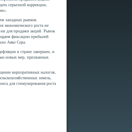
дать серьезной коррекции,
ми».
ем западных рынков.
я экономического роста не
, ни для продажи акций. Рынок
блюдаем фиксацию прибылей
кио Аяко Сера.
ефляции в стране завершен, и
щью новых мер, призванных
ащение корпоративных налогов,
ельскохозяйственных земель,
неса для стимулирования роста