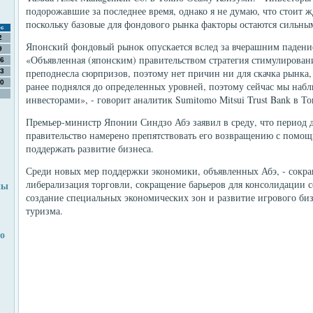
подорожавшие за последнее время, однако я не думаю, что стоит ж
поскольку базовые для фондового рынка факторы остаются сильны
с
2
Японский фондовый рынок опускается вслед за вчерашним падени
9
«Объявленная (японским) правительством стратегия стимулировани
6
преподнесла сюрпризов, поэтому нет причин ни для скачка рынка
3
0
ранее поднялся до определенных уровней, поэтому сейчас мы на
инвесторами», - говорит аналитик Sumitomo Mitsui Trust Bank в То
Премьер-министр Японии Синдзо Абэ заявил в среду, что период д
правительство намерено препятствовать его возвращению с помо
поддержать развитие бизнеса.
Среди новых мер поддержки экономики, объявленных Абэ, - сокр
либерализация торговли, сокращение барьеров для консолидации с
пы
создание специальных экономических зон и развитие игрового биз
туризма.
о