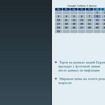
Сегодня: Суббота, 8 Августа
Пн
Вт
Ср
Чт
Пт
Сб
В
1
3
4
5
6
7
8
10
11
12
13
14
15
1
17
18
19
20
21
22
2
24
25
26
27
28
29
3
31
Торги на рынках акций Евро
проходят у флэтовой линии
после данных по инфляции
Мировые цены на золото резк
выросли