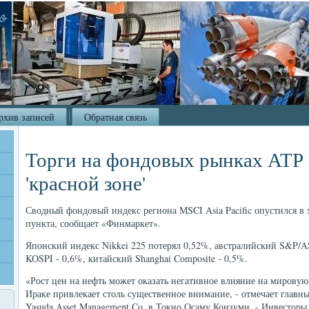
рхив записей
Обратная связь
Торги на фондовых рынках АТР 
'красной зоне'
Сводный фондовый индекс региона MSCI Asia Pacific опустился в х
пункта, сообщает «Финмаркет».
Японский индекс Nikkei 225 потерял 0,52%, австралийский S&P/
KOSPI - 0,6%, китайский Shanghai Composite - 0,5%.
«Рост цен на нефть может оказать негативное влияние на мирову
Ираке привлекает столь существенное внимание, - отмечает главн
Yasuda Asset Management Co. в Токио Осаму Коизуми. - Инвесторы 