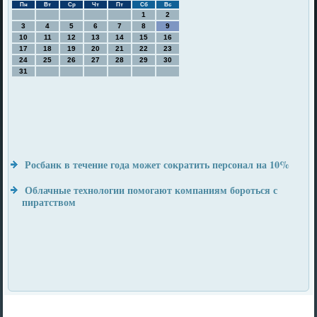
Пн
Вт
Ср
Чт
Пт
Сб
Вс
1
2
3
4
5
6
7
8
9
10
11
12
13
14
15
16
17
18
19
20
21
22
23
24
25
26
27
28
29
30
31
Росбанк в течение года может сократить персонал на 10%
Облачные технологии помогают компаниям бороться с
пиратством