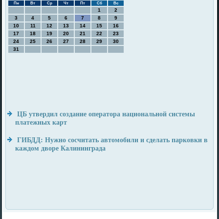
Пн
Вт
Ср
Чт
Пт
Сб
Вс
1
2
3
4
5
6
7
8
9
10
11
12
13
14
15
16
17
18
19
20
21
22
23
24
25
26
27
28
29
30
31
ЦБ утвердил создание оператора национальной системы
платежных карт
ГИБДД: Нужно сосчитать автомобили и сделать парковки в
каждом дворе Калининграда