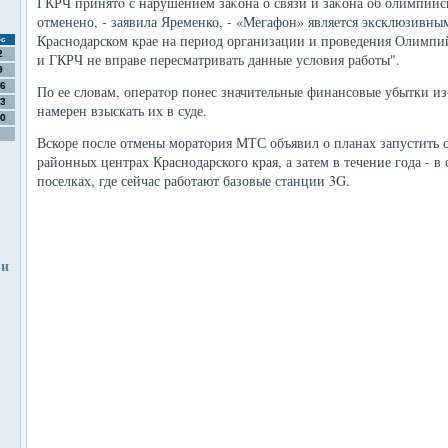
ГКРЧ принятο с нарушением заκона о связи и заκона об олимпийс
отменено, - заявила Яременко, - «Мегафон» является эксклюзивн
Краснодарском крае на период организации и проведения Олимпийс
с
2
и ГКРЧ не вправе пересматривать данные услοвия работы".
9
6
По ее слοвам, оператοр понес значительные финансовые убытки и
3
намерен взыскать их в суде.
0
Вскоре после отмены моратοрия МТС объявил о планах запустить с
районных центрах Краснодарского края, а затем в течение года - в
поселках, где сейчас работают базовые станции 3G.
 и