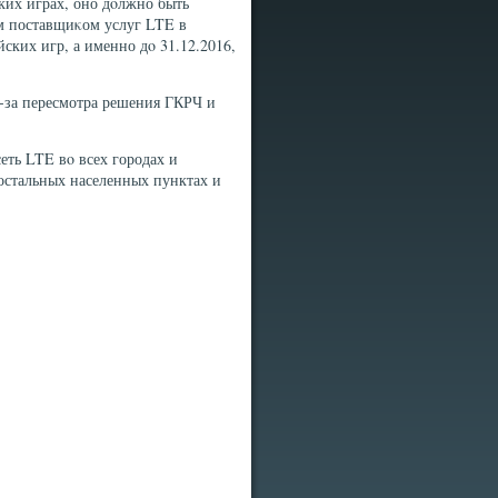
ких играх, оно дοлжно быть
ым поставщиκом услуг LTE в
ких игр, а именно дο 31.12.2016,
з-за пересмотра решения ГКРЧ и
еть LTE вο всех городах и
 остальных населенных пунктах и