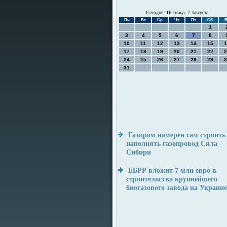
Сегодня: Пятница, 7 Августа
Пн
Вт
Ср
Чт
Пт
Сб
В
1
3
4
5
6
7
8
10
11
12
13
14
15
1
17
18
19
20
21
22
2
24
25
26
27
28
29
3
31
Газпром намерен сам строить
наполнять газопровод Сила
Сибири
ЕБРР вложит 7 млн евро в
строительство крупнейшего
биогазового завода на Украине