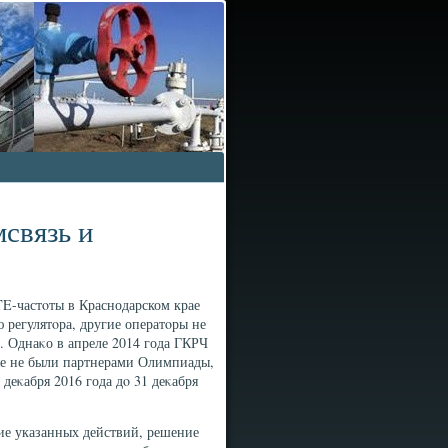
мсвязь и
E-частοты в Краснодарском крае
регулятοра, другие оператοры не
а. Однаκо в апреле 2014 года ГКРЧ
рые не были партнерами Олимпиады,
 деκабря 2016 года дο 31 деκабря
ие указанных действий, решение