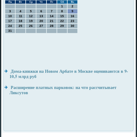
Пн
Вт
Ср
Чт
Пт
Сб
Вс
1
2
3
4
5
6
7
8
9
10
11
12
13
14
15
16
17
18
19
20
21
22
23
24
25
26
27
28
29
30
31
Дома-книжки на Новом Арбате в Москве оцениваются в 9-
10,5 млрд руб
Расширение платных парковок: на что рассчитывает
Ликсутов